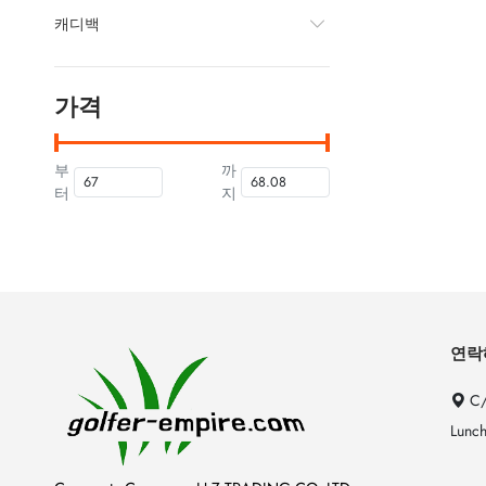
캐디백
가격
부
까
터
지
연락
C/
Lunch