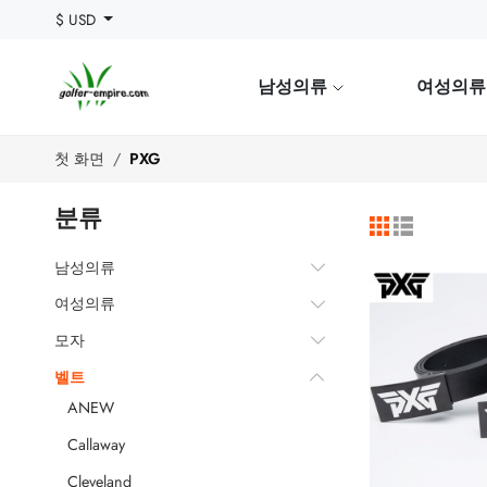
$ USD
남성의류
여성의
첫 화면
PXG
분류
남성의류
여성의류
모자
벨트
ANEW
Callaway
Cleveland