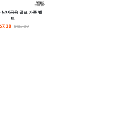
클 남녀공용 골프 가죽 벨
트
67.38
$135.00