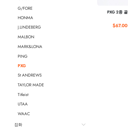
G/FORE
PXG 2종 
HONMA
$67.00
J.LINDEBERG
MALBON
MARK&LONA
PING
PXG
St ANDREWS
TAYLOR MADE
Titleist
UTAA
WAAC
잡화