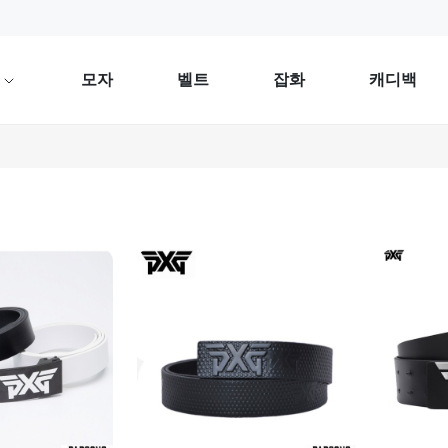
류
모자
벨트
잡화
캐디백