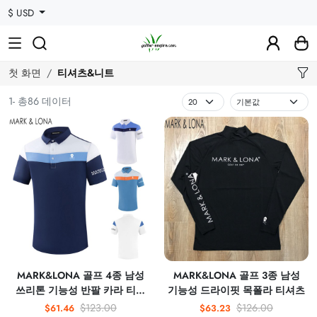
$ USD
첫 화면
티셔츠&니트
1- 총86 데이터
MARK&LONA 골프 4종 남성
MARK&LONA 골프 3종 남성
쓰리톤 기능성 반팔 카라 티셔
기능성 드라이핏 목폴라 티셔츠
츠
$123.00
$126.00
$61.46
$63.23