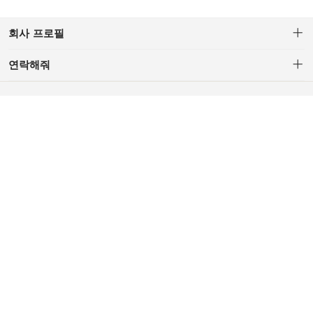
회사 프로필
연락해줘
C/S : 694206595@qq.com (AM.10 - PM.5, Lunch PM.1-PM.2,
Weekendand Red-day Off)
Corporate Company: H.Z TRADING CO.,LTD.
CEO: YU.Z.R
Business License: 91371081MA3DKN7X0A
Addr:China Shandong