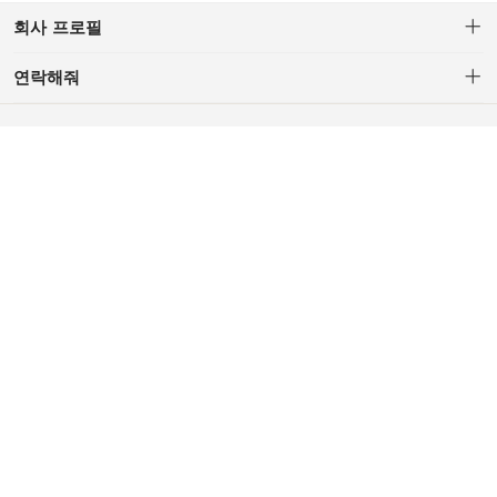
회사 프로필
연락해줘
C/S : 694206595@qq.com (AM.10 - PM.5, Lunch PM.1-PM.2,
Weekendand Red-day Off)
Corporate Company: H.Z TRADING CO.,LTD.
CEO: YU.Z.R
Business License: 91371081MA3DKN7X0A
Addr:China Shandong