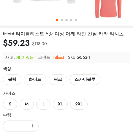
titleist 타이틀리스트 5종 여성 어깨 라인 긴팔 카라 티셔츠
$59.23
$118.00
재고:
재고 있음
브랜드:
Titleist
SKU:
G063-1
색상
블랙
화이트
핑크
스카이블루
사이즈
S
M
L
XL
2XL
수량: