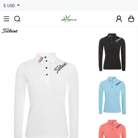
$ USD