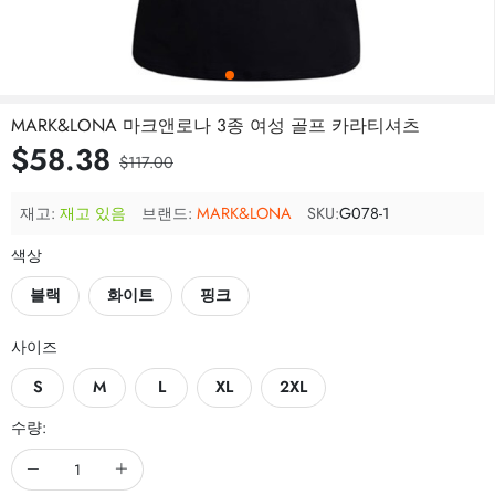
MARK&LONA 마크앤로나 3종 여성 골프 카라티셔츠
$58.38
$117.00
재고:
재고 있음
브랜드:
MARK&LONA
SKU:
G078-1
색상
블랙
화이트
핑크
사이즈
S
M
L
XL
2XL
수량: