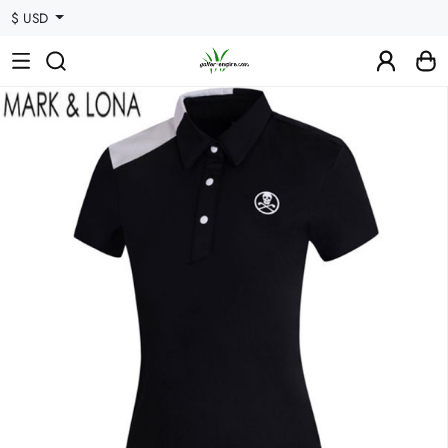
$ USD