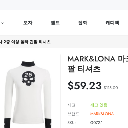
류
모자
벨트
잡화
캐디백
나 2종 여성 폴라 긴팔 티셔츠
MARK&LONA 
팔 티셔츠
$59.23
$118.00
재고:
재고 있음
브랜드:
MARK&LONA
SKU:
G072-1