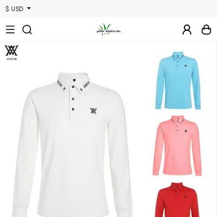
$ USD